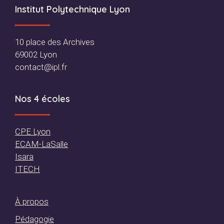
Footer
Institut Polytechnique Lyon
10 place des Archives
69002 Lyon
contact@ipl.fr
Nos 4 écoles
CPE Lyon
ECAM-LaSalle
Isara
ITECH
À propos
Pédagogie