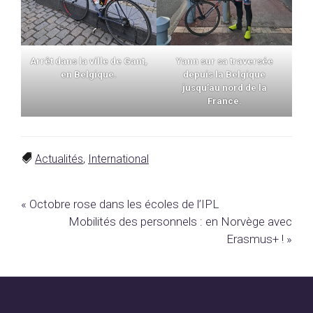
Arrêt dans la ville de Gant,
Yann sur sa traversée
en Belgique.
depuis la Belgique
jusqu’au nord de la
France.
Actualités
,
International
Article
« Octobre rose dans les écoles de l’IPL
précédent
Article
Mobilités des personnels : en Norvège avec
:
suivant
Erasmus+ ! »
: