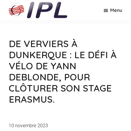
Passer
Passer
Menu
au
au
contenu
pied
IPL
Institut
principal
de
Institut
Polytechnique
page
Polytechnique
Lyon
Lyon
DE VERVIERS À
DUNKERQUE : LE DÉFI À
VÉLO DE YANN
DEBLONDE, POUR
CLÔTURER SON STAGE
ERASMUS.
10 novembre 2023