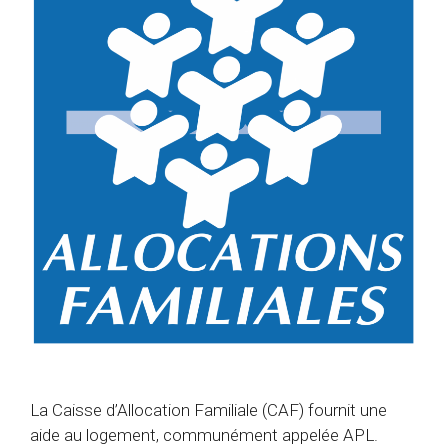
La Caisse d’Allocation Familiale (CAF) fournit une
aide au logement, communément appelée APL.