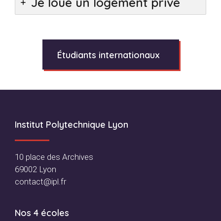
Je loue un logement privé
Étudiants internationaux
Footer
Institut Polytechnique Lyon
10 place des Archives
69002 Lyon
contact@ipl.fr
Nos 4 écoles